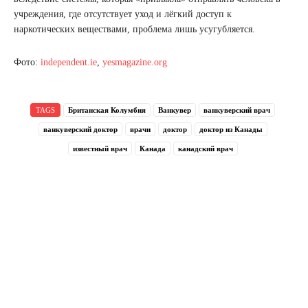
учреждения, где отсутствует уход и лёгкий доступ к
наркотических веществами, проблема лишь усугубляется.
Фото:
independent.ie
,
yesmagazine.org
TAGS
Британская Колумбия
Ванкувер
ванкуверский врач
ванкуверский доктор
врачи
доктор
доктор из Канады
известный врач
Канада
канадский врач