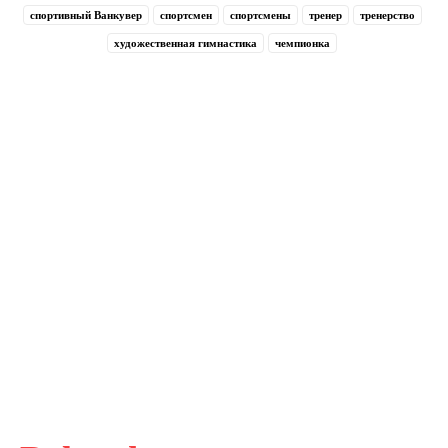
спортивный Ванкувер
спортсмен
спортсмены
тренер
тренерство
художественная гимнастика
чемпионка