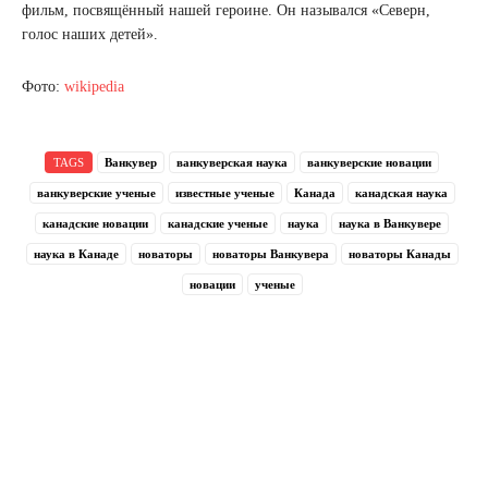
фильм, посвящённый нашей героине. Он назывался «Северн,
голос наших детей».
Фото:
wikipedia
TAGS
Ванкувер
ванкуверская наука
ванкуверские новации
ванкуверские ученые
известные ученые
Канада
канадская наука
канадские новации
канадские ученые
наука
наука в Ванкувере
наука в Канаде
новаторы
новаторы Ванкувера
новаторы Канады
новации
ученые