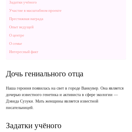
Задатки учёного
Участие в масштабном проекте
Престижная награда
Опыт ведущей
О центре
О семье
Интересный факт
Дочь гениального отца
Наша героиня появилась на свет в городе Ванкувер. Она является
дочерью известного генетика и активиста в сфере экологии —
Дэвида Сузуки. Мать женщины является известной
писательницей.
Задатки учёного