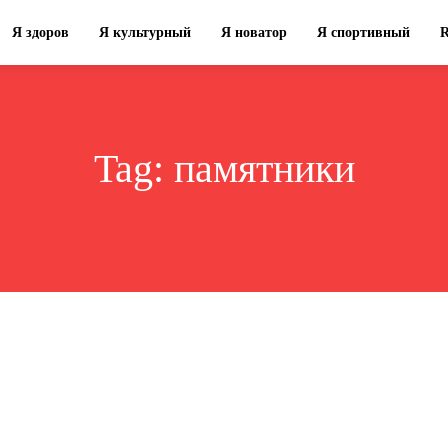
Я здоров
Я культурный
Я новатор
Я спортивный
Tag:
памятники