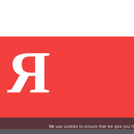
Я
We use cookies to ensure that we give you th
.
.
.