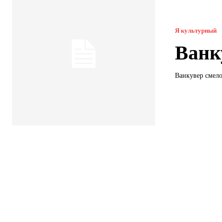
Я культурный
Ванк
Ванкувер смело