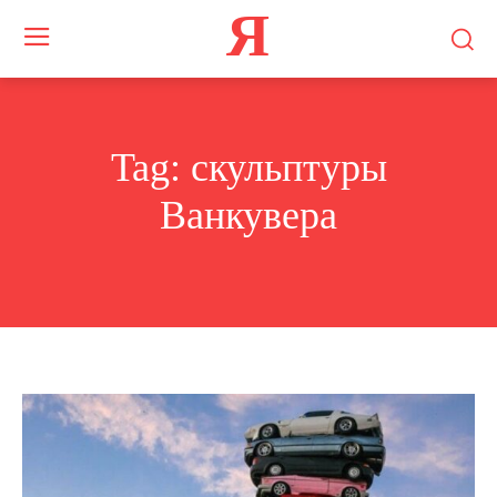
Я
Tag:
скульптуры
Ванкувера