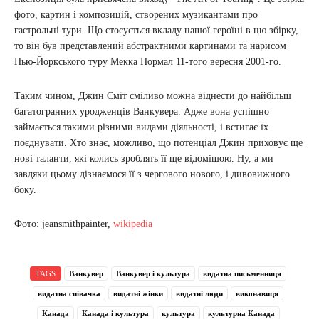
фото, картин і композицій, створених музикантами про
гастрольні тури. Що стосується вкладу нашої героїні в цю збірку,
то він був представлений абстрактними картинами та нарисом
Нью-Йоркського туру Мекка Нормал 11-того вересня 2001-го.
Таким чином, Джин Сміт сміливо можна віднести до найбільш
багатогранних уродженців Ванкувера. Адже вона успішно
займається такими різними видами діяльності, і встигає їх
поєднувати. Хто знає, можливо, що потенціал Джин приховує ще
нові таланти, які колись зроблять її ще відомішою. Ну, а ми
завдяки цьому дізнаємося її з чергового нового, і дивовижного
боку.
Фото: jeansmithpainter,
wikipedia
TAGS
Ванкувер
Ванкувер і культура
видатна письменниця
видатна співачка
видатні жінки
видатні люди
виконавиця
Канада
Канада і культура
культура
культурна Канада