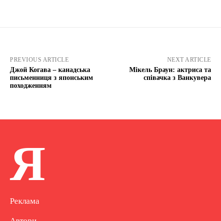
PREVIOUS ARTICLE
NEXT ARTICLE
Джой Когава – канадська
Мікель Браун: актриса та
письменниця з японським
співачка з Ванкувера
походженням
Я
Реклама
Автори