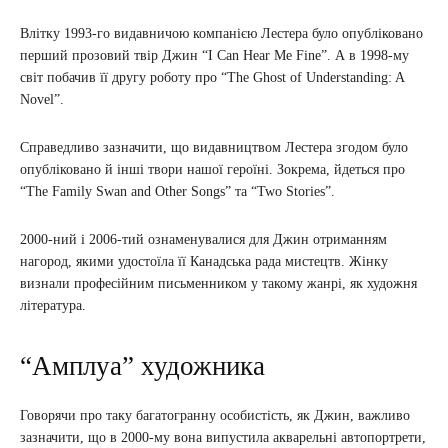
Влітку 1993-го видавничою компанією Лестера було опубліковано
перший прозовий твір Джин “I Can Hear Me Fine”. А в 1998-му
світ побачив її другу роботу про “The Ghost of Understanding: A
Novel”.
Справедливо зазначити, що видавництвом Лестера згодом було
опубліковано й інші твори нашої героїні. Зокрема, йдеться про
“The Family Swan and Other Songs” та “Two Stories”.
2000-ний і 2006-тий ознаменувалися для Джин отриманням
нагород, якими удостоїла її Канадська рада мистецтв. Жінку
визнали професійним письменником у такому жанрі, як художня
література.
“Амплуа” художника
Говорячи про таку багатогранну особистість, як Джин, важливо
зазначити, що в 2000-му вона випустила акварельні автопортрети,