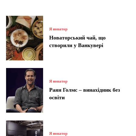
Я новатор
Новаторський чай, що
створили у Ванкувері
Я новатор
Раян Голмс – винахідник без
освіти
Я новатор