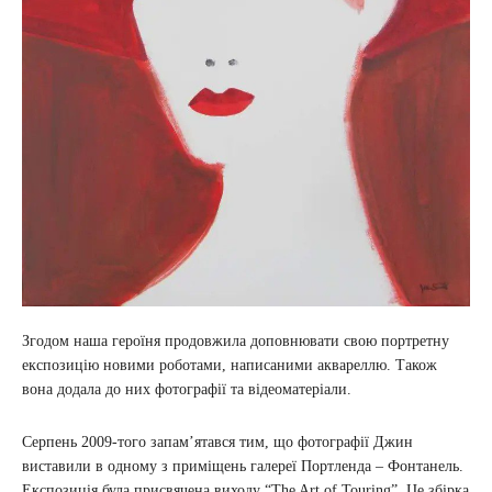
Згодом наша героїня продовжила доповнювати свою портретну
експозицію новими роботами, написаними аквареллю. Також
вона додала до них фотографії та відеоматеріали.
Серпень 2009-того запам’ятався тим, що фотографії Джин
виставили в одному з приміщень галереї Портленда – Фонтанель.
Експозиція була присвячена виходу “The Art of Touring”. Це збірка