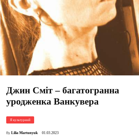
Джин Сміт – багатогранна
уродженка Ванкувера
Я культурний
01.03.2023
Lilia Martunyuk
By