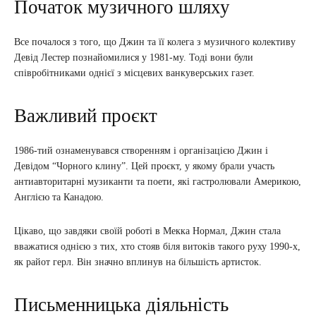
Початок музичного шляху
Все почалося з того, що Джин та її колега з музичного колективу
Девід Лестер познайомилися у 1981-му. Тоді вони були
співробітниками однієї з місцевих ванкуверських газет.
Важливий проєкт
1986-тий ознаменувався створенням і організацією Джин і
Девідом “Чорного клину”. Цей проєкт, у якому брали участь
антиавторитарні музиканти та поети, які гастролювали Америкою,
Англією та Канадою.
Цікаво, що завдяки своїй роботі в Мекка Нормал, Джин стала
вважатися однією з тих, хто стояв біля витоків такого руху 1990-х,
як райот герл. Він значно вплинув на більшість артисток.
Письменницька діяльність