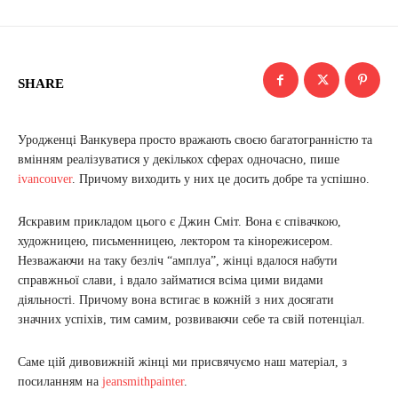
SHARE
Уродженці Ванкувера просто вражають своєю багатогранністю та
вмінням реалізуватися у декількох сферах одночасно, пише
ivancouver
. Причому виходить у них це досить добре та успішно.
Яскравим прикладом цього є Джин Сміт. Вона є співачкою,
художницею, письменницею, лектором та кінорежисером.
Незважаючи на таку безліч “амплуа”, жінці вдалося набути
справжньої слави, і вдало займатися всіма цими видами
діяльності. Причому вона встигає в кожній з них досягати
значних успіхів, тим самим, розвиваючи себе та свій потенціал.
Саме цій дивовижній жінці ми присвячуємо наш матеріал, з
посиланням на
jeansmithpainter
.