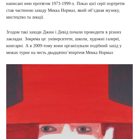
написані нею протягом 1973-1999-х. Показ цієї серії портретів
став частиною заходу Мекка Нормал, який об’єднав музику,
мистецтво та лекції.
Згодом такі заходи Джин і Девід почали проводити в різних
закладах. Зокрема це: університети, школи, художні галереї,
книгарні. А в 2009-тому вони організували подібний захід у
межах турне на честь двадцятип’ятиріччя Мекка Нормал.