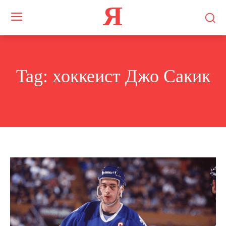
Я
Tag:
хоккеист Джо Сакик