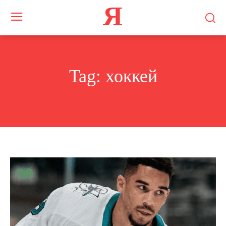
Я
Tag:
хоккей