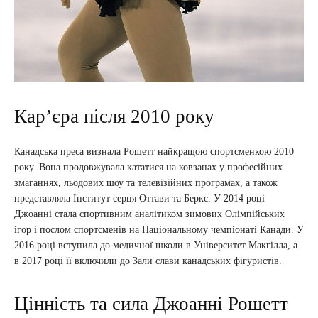
Кар’єра після 2010 року
Канадська преса визнала Рошетт найкращою спортсменкою 2010
року. Вона продовжувала кататися на ковзанах у професійних
змаганнях, льодових шоу та телевізійних програмах, а також
представляла Інститут серця Оттави та Беркс. У 2014 році
Джоанні стала спортивним аналітиком зимових Олімпійських
ігор і послом спортсменів на Національному чемпіонаті Канади. У
2016 році вступила до медичної школи в Університет Макгілла, а
в 2017 році її включили до Зали слави канадських фігуристів.
Цінність та сила Джоанні Рошетт