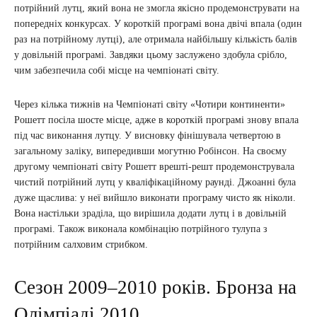
потрійний лутц, який вона не змогла якісно продемонструвати на
попередніх конкурсах. У короткій програмі вона двічі впала (один
раз на потрійному лутці), але отримала найбільшу кількість балів
у довільній програмі. Завдяки цьому заслужено здобула срібло,
чим забезпечила собі місце на чемпіонаті світу.
Через кілька тижнів на Чемпіонаті світу «Чотири континенти»
Рошетт посіла шосте місце, адже в короткій програмі знову впала
під час виконання лутцу. У висновку фінішувала четвертою в
загальному заліку, випередивши могутню Робінсон. На своєму
другому чемпіонаті світу Рошетт врешті-решт продемонструвала
чистий потрійний лутц у кваліфікаційному раунді. Джоанні була
дуже щаслива: у неї вийшло виконати програму чисто як ніколи.
Вона настільки зраділа, що вирішила додати лутц і в довільній
програмі. Також виконала комбінацію потрійного тулупа з
потрійним салховим стрибком.
Сезон 2009–2010 років. Бронза на
Олімпіаді 2010