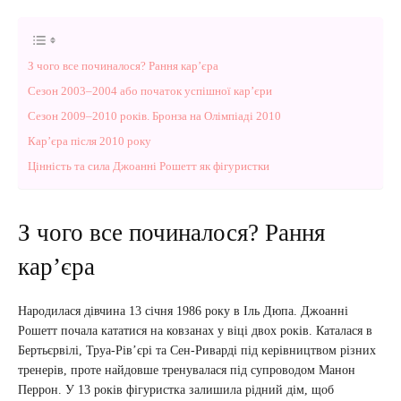
З чого все починалося? Рання кар’єра
Сезон 2003–2004 або початок успішної кар’єри
Сезон 2009–2010 років. Бронза на Олімпіаді 2010
Кар’єра після 2010 року
Цінність та сила Джоанні Рошетт як фігуристки
З чого все починалося? Рання
кар’єра
Народилася дівчина 13 січня 1986 року в Іль Дюпа. Джоанні
Рошетт почала кататися на ковзанах у віці двох років. Каталася в
Бертьєрвілі, Труа-Рів’єрі та Сен-Риварді під керівництвом різних
тренерів, проте найдовше тренувалася під супроводом Манон
Перрон. У 13 років фігуристка залишила рідний дім, щоб