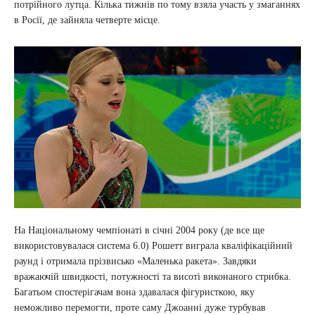
потрійного лутца. Кілька тижнів по тому взяла участь у змаганнях
в Росії, де зайняла четверте місце.
На Національному чемпіонаті в січні 2004 року (де все ще
використовувалася система 6.0) Рошетт виграла кваліфікаційний
раунд і отримала прізвисько «Маленька ракета». Завдяки
вражаючій швидкості, потужності та висоті виконаного стрибка.
Багатьом спостерігачам вона здавалася фігуристкою, яку
неможливо перемогти, проте саму Джоанні дуже турбував