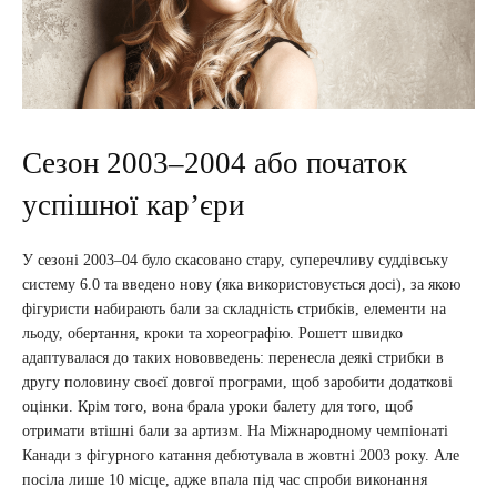
Сезон 2003–2004 або початок
успішної кар’єри
У сезоні 2003–04 було скасовано стару, суперечливу суддівську
систему 6.0 та введено нову (яка використовується досі), за якою
фігуристи набирають бали за складність стрибків, елементи на
льоду, обертання, кроки та хореографію. Рошетт швидко
адаптувалася до таких нововведень: перенесла деякі стрибки в
другу половину своєї довгої програми, щоб заробити додаткові
оцінки. Крім того, вона брала уроки балету для того, щоб
отримати втішні бали за артизм. На Міжнародному чемпіонаті
Канади з фігурного катання дебютувала в жовтні 2003 року. Але
посіла лише 10 місце, адже впала під час спроби виконання