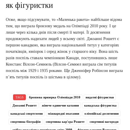
як фігуристки
Отже, якщо підсумувати, то «Маленька ракета» найбільше відома
тим, що виграла бронзову медаль на Олімпіаді 2010 року. І це
лише через кілька днів після смерті її матері. Її досягнення
продовжують надихати людей у ​​всьому світі. Джоанні Рошетт є
першою канадкою, яка виграла національний титул у категоріях
початківців, юніорок і серед жінок у старшого віку. Вона шість
разів поспіль ставала чемпіонкою Канади, поступившись лише
Констанс Вілсон-Семюель (Вілсон-Семюел виграла сім титулів
поспіль між 1929 і 1935 роками. Ще Дженніфер Робінсон виграла
п’ять титулів поспіль із шістьма в цілому).
TAGS
бронзова призерка Олімпіади 2010
видатні фігуристки
Джоанні Рошетт
жіноче одиночне катання
канадська фігуристка
канадські спортсмени
міжнародні змагання
олімпійські досягнення
спортивна біографія
спортивна кар'єра Рошетт
спортивні нагороди
срібна медалістка чемпіонату світу 2009
фігурне катання Ванкувер