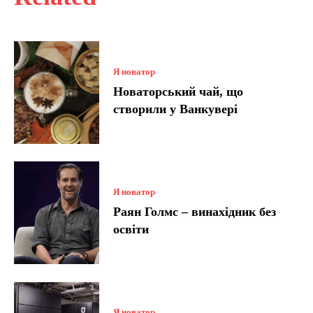
Я новатор
Новаторський чай, що
створили у Ванкувері
Я новатор
Раян Голмс – винахідник без
освіти
Я новатор