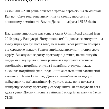
Сезон 2009–2010 років почався з третьої перемоги на Чемпіонаті
Канади. Саме тоді вона виступила на своєму шостому та
останньому чемпіонаті. Всього Джоанні набрала 185,35 балів.
Наступним викликом для Рошетт стали Олімпійські зимові ігри
2010 року у Ванкувері. Чому викликом? Їй довелося виступати на
льоду через два дні після того, як її мати Терез раптово померла
від серцевого нападу. Рошетт вирішила виступати, попри свою
журбу. Виконуючи коротку програму під танго, на тлі вигуків
підтримки від публіки, вона розпочала програму красивою
комбінацією потрійного лутца і подвійного тулупа, також
виконала потрійний фліп, подвійний аксель та інші захоплюючі
елементи. На цій Олімпіаді Джоанн запам’ятали як одну з
найкращих та найсильніших фігуриток, адже вона показала
найкращу коротку програму у своєму житті. Їй аплодували всі і
дуже гучно. Джоанні Рошетт зайняла 3 місце із загальним балом
71,36.