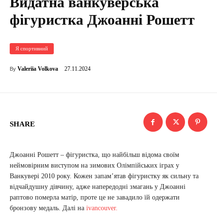
Видатна ванкуверська
фігуристка Джоанні Рошетт
Я спортивний
27.11.2024
Valeriia Volkova
By
SHARE
Джоанні Рошетт – фігуристка, що найбільш відома своїм
неймовірним виступом на зимових Олімпійських іграх у
Ванкувері 2010 року. Кожен запам’ятав фігуристку як сильну та
відчайдушну дівчину, адже напередодні змагань у Джоанні
раптово померла матір, проте це не завадило їй одержати
бронзову медаль. Далі на
ivancouver.