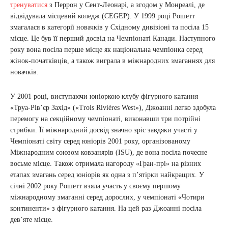
тренуватися
з Перрон у Сент-Леонарі, а згодом у Монреалі, де
відвідувала місцевий коледж (CEGEP). У 1999 році Рошетт
змагалася в категорії новачків у Східному дивізіоні та посіла 15
місце. Це був її перший досвід на Чемпіонаті Канади. Наступного
року вона посіла перше місце як національна чемпіонка серед
жінок-початківців, а також виграла в міжнародних змаганнях для
новачків.
У 2001 році, виступаючи юніоркою клубу фігурного катання
«Труа-Рів’єр Захід» («Trois Rivières West»), Джоанні легко здобула
перемогу на секційному чемпіонаті, виконавши три потрійні
стрибки. Її міжнародний досвід значно зріс завдяки участі у
Чемпіонаті світу серед юніорів 2001 року, організованому
Міжнародним союзом ковзанярів (ISU), де вона посіла почесне
восьме місце. Також отримала нагороду «Гран-прі» на різних
етапах змагань серед юніорів як одна з п’ятірки найкращих. У
січні 2002 року Рошетт взяла участь у своєму першому
міжнародному змаганні серед дорослих, у чемпіонаті «Чотири
континенти» з фігурного катання. На цей раз Джоанні посіла
дев’яте місце.