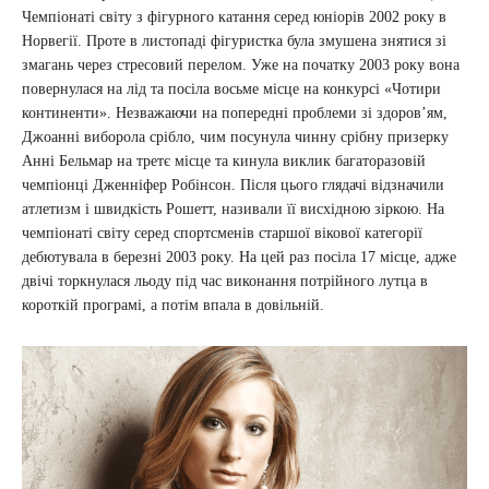
Чемпіонаті світу з фігурного катання серед юніорів 2002 року в
Норвегії. Проте в листопаді фігуристка була змушена знятися зі
змагань через стресовий перелом. Уже на початку 2003 року вона
повернулася на лід та посіла восьме місце на конкурсі «Чотири
континенти». Незважаючи на попередні проблеми зі здоров’ям,
Джоанні виборола срібло, чим посунула чинну срібну призерку
Анні Бельмар на третє місце та кинула виклик багаторазовій
чемпіонці Дженніфер Робінсон. Після цього глядачі відзначили
атлетизм і швидкість Рошетт, називали її висхідною зіркою. На
чемпіонаті світу серед спортсменів старшої вікової категорії
дебютувала в березні 2003 року. На цей раз посіла 17 місце, адже
двічі торкнулася льоду під час виконання потрійного лутца в
короткій програмі, а потім впала в довільній.